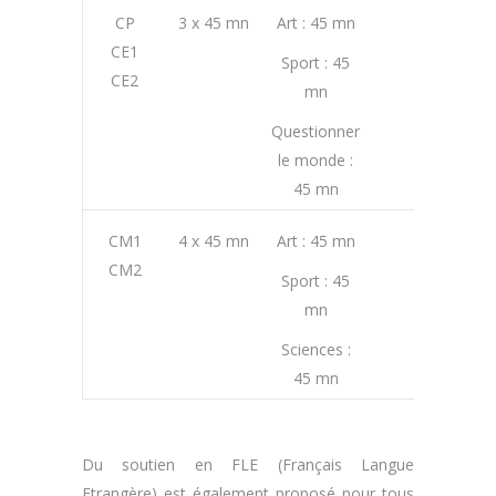
CP
3 x 45 mn
Art : 45 mn
4h30
CE1
Sport : 45
CE2
mn
Questionner
le monde :
45 mn
CM1
4 x 45 mn
Art : 45 mn
5h15
CM2
Sport : 45
mn
Sciences :
45 mn
Du soutien en FLE (Français Langue
Etrangère) est également proposé pour tous