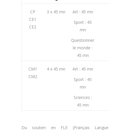
CP
3 x 45 mn
Art : 45 mn
4h30
CE1
Sport : 45
CE2
mn
Questionner
le monde :
45 mn
CM1
4 x 45 mn
Art : 45 mn
5h15
CM2
Sport : 45
mn
Sciences :
45 mn
Du soutien en FLE (Français Langue