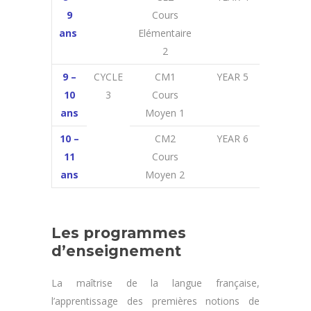
9
Cours
GRADE
ans
Elémentaire
2
9 –
CYCLE
CM1
YEAR 5
4
th
10
3
Cours
GRADE
ans
Moyen 1
10 –
CM2
YEAR 6
5t
h
11
Cours
GRADE
ans
Moyen 2
Les programmes
d’enseignement
La maîtrise de la langue française,
l’apprentissage des premières notions de