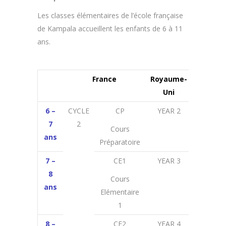
Les classes élémentaires de l’école française
de Kampala accueillent les enfants de 6 à 11
ans.
France
Royaume-
Etats-
Uni
Unis
6 –
CYCLE
CP
YEAR 2
1
st
7
2
GRADE
Cours
ans
Préparatoire
7 –
CE1
YEAR 3
2
nd
8
GRADE
Cours
ans
Elémentaire
1
8 –
CE2
YEAR 4
3
rd